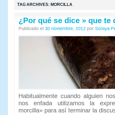
TAG ARCHIVES:
MORCILLA
¿Por qué se dice » que te
Publicado el
30 noviembre, 2012
por
Soraya P
Habitualmente cuando alguien no
nos enfada utilizamos la expr
morcilla» para así terminar la discu