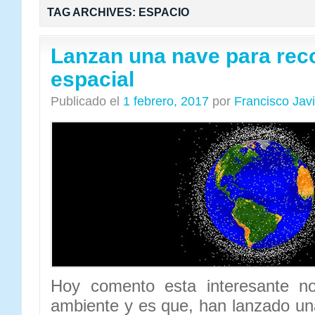
TAG ARCHIVES:
ESPACIO
Lanzan una nave para rec
espacial
Publicado el
1 febrero, 2017
por
Francisco Jav
Hoy comento esta interesante no
ambiente y es que, han lanzado un