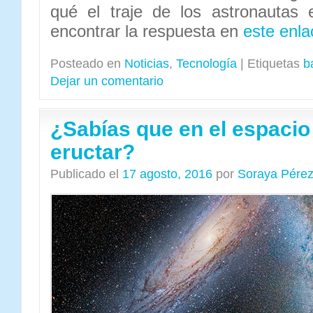
qué el traje de los astronautas 
encontrar la respuesta en
este enla
Posteado en
Noticias
,
Tecnología
|
Etiquetas
b
Dejar un comentario
¿Sabías que en el espacio
eructar?
Publicado el
17 agosto, 2016
por
Soraya Pére