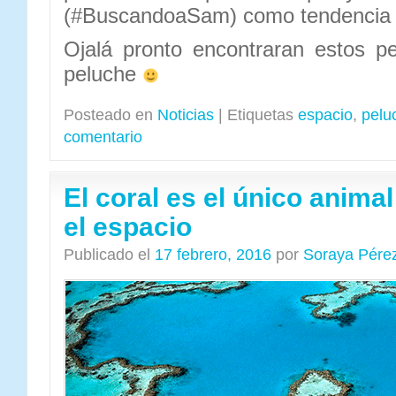
(#BuscandoaSam) como tendencia e
Ojalá pronto encontraran estos p
peluche
Posteado en
Noticias
|
Etiquetas
espacio
,
pelu
comentario
El coral es el único animal
el espacio
Publicado el
17 febrero, 2016
por
Soraya Pére