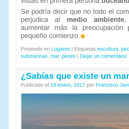
vistas en primera persona
bucean
Se podría decir que no todo el c
perjudica al
medio ambiente
,
aumentar más la preocupación 
pequeño comienzo
Posteado en
Lugares
|
Etiquetas
escultura
,
jar
submarinas
,
mar
,
peces
|
Dejar un comentario
¿Sabías que existe un mar
Publicado el
18 enero, 2017
por
Francisco Jav