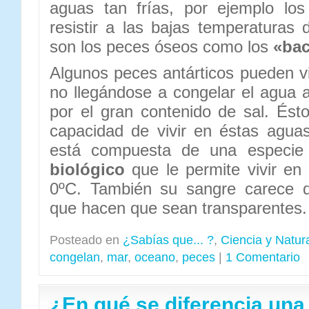
aguas tan frías, por ejemplo lo
resistir a las bajas temperaturas 
son los peces óseos como los
«bac
Algunos peces antárticos pueden v
no llegándose a congelar el agua 
por el gran contenido de sal. Ést
capacidad de vivir en éstas agua
está compuesta de una especi
biológico
que le permite vivir e
0ºC. También su sangre carece de
que hacen que sean transparentes.
Posteado en
¿Sabías que... ?
,
Ciencia y Natur
congelan
,
mar
,
oceano
,
peces
|
1 Comentario
¿En qué se diferencia una