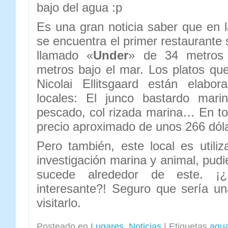
bajo del agua :p
Es una gran noticia saber que en 
se encuentra el primer restaurante
llamado «
Under
» de 34 metros 
metros bajo el mar. Los platos que
Nicolai Ellitsgaard están elabo
locales: El junco bastardo mari
pescado, col rizada marina… En tot
precio aproximado de unos 266 dól
Pero también, este local es util
investigación marina y animal, pud
sucede alrededor de este. ¡
interesante?! Seguro que sería u
visitarlo.
Posteado en
Lugares
,
Noticias
|
Etiquetas
agu