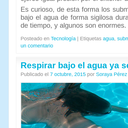
Es curioso, de esta forma los subm
bajo el agua de forma sigilosa dur
de tiempo, y algunos son enormes.
Posteado en
Tecnología
|
Etiquetas
agua
,
subm
un comentario
Respirar bajo el agua ya 
Publicado el
7 octubre, 2015
por
Soraya Pérez