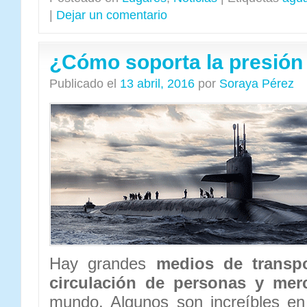
|
Dejar un comentario
¿Cómo soporta la presión
Publicado el
13 abril, 2016
por
Soraya Pérez
Hay grandes
medios de transpo
circulación de personas y mer
mundo. Algunos son increíbles e