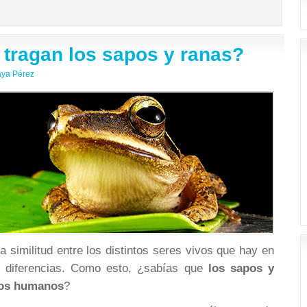
tragan los sapos y ranas?
aya Pérez
 similitud entre los distintos seres vivos que hay en
én diferencias. Como esto, ¿sabías que
los sapos y
 los humanos
?