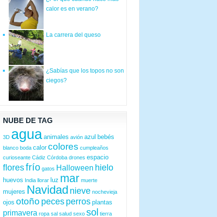
calor es en verano?
La carrera del queso
¿Sabías que los topos no son
ciegos?
NUBE DE TAG
agua
animales
azul
bebés
3D
avión
colores
calor
blanco
boda
cumpleaños
espacio
curioseante
Cádiz
Córdoba
drones
frío
flores
hielo
Halloween
gatos
mar
huevos
luz
India
llorar
muerte
Navidad
nieve
mujeres
nochevieja
otoño
peces
perros
ojos
plantas
sol
primavera
ropa
sal
salud
sexo
tierra