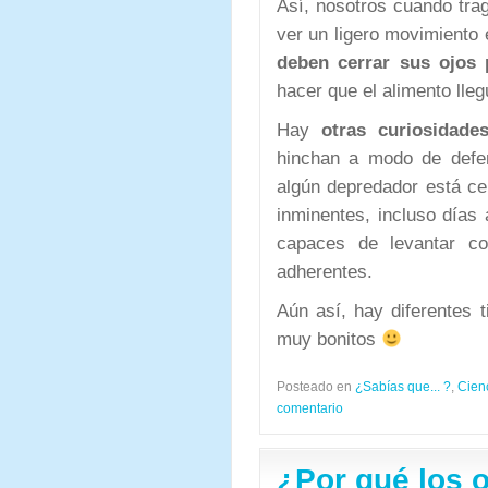
Así, nosotros cuando tr
ver un ligero movimiento 
deben cerrar sus ojos 
hacer que el alimento lle
Hay
otras curiosidade
hinchan a modo de defe
algún depredador está ce
inminentes, incluso días
capaces de levantar c
adherentes.
Aún así, hay diferentes 
muy bonitos
Posteado en
¿Sabías que... ?
,
Cien
comentario
¿Por qué los o