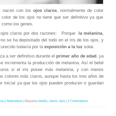
s nacen con los
ojos claros
, normalmente de color
 color de los ojos no tiene que ser definitivo ya que
s como los genes.
 ojos claros por dos razones: Porque
la melanina
,
no se ha depositado del todo en el iris de los ojos, y
curecido todavía por la
exposición a la luz
solar.
za a ser definitivo durante el
primer año de edad
, ya
se incrementa la producción de melanina. Así el bebé
curos si el iris posee más melanina, y con menos
s colores más claros, aunque hasta los tres años de
or inicial ya que los ojos pueden producen o guardan
cia y Naturaleza
|
Etiquetas
bebés
,
claros
,
ojos
|
2 Comentarios