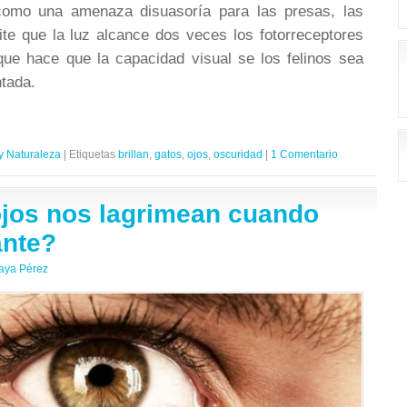
omo una amenaza disuasoría para las presas, las
te que la luz alcance dos veces los fotorreceptores
 que hace que la capacidad visual se los felinos sea
tada.
y Naturaleza
|
Etiquetas
brillan
,
gatos
,
ojos
,
oscuridad
|
1 Comentario
ojos nos lagrimean cuando
nte?
aya Pérez