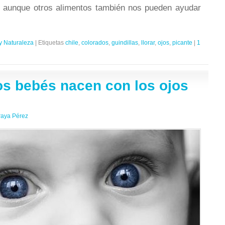
, aunque otros alimentos también nos pueden ayudar
y Naturaleza
|
Etiquetas
chile
,
colorados
,
guindillas
,
llorar
,
ojos
,
picante
|
1
os bebés nacen con los ojos
raya Pérez