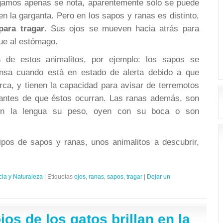
agamos apenas se nota, aparentemente sólo se puede
en la garganta. Pero en los sapos y ranas es distinto,
para tragar
. Sus ojos se mueven hacia atrás para
gue al estómago.
s
de estos animalitos, por ejemplo: los sapos se
nsa cuando está en estado de alerta debido a que
rca, y tienen la capacidad para avisar de terremotos
 antes de que éstos ocurran. Las ranas además, son
on la lengua su peso, oyen con su boca o son
tipos de sapos y ranas, unos animalitos a descubrir,
cia y Naturaleza
|
Etiquetas
ojos
,
ranas
,
sapos
,
tragar
|
Dejar un
jos de los gatos brillan en la