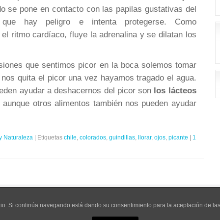
o se pone en contacto con las papilas gustativas del
 que hay peligro e intenta protegerse. Como
l ritmo cardíaco, fluye la adrenalina y se dilatan los
siones que sentimos picor en la boca solemos tomar
nos quita el picor una vez hayamos tragado el agua.
eden ayudar a deshacernos del picor son
los lácteos
, aunque otros alimentos también nos pueden ayudar
y Naturaleza
|
Etiquetas
chile
,
colorados
,
guindillas
,
llorar
,
ojos
,
picante
|
1
ce
y modificado por Francisco Javier Muñoz para
Curioseante
uario. Si continúa navegando está dando su consentimiento para la aceptación de l