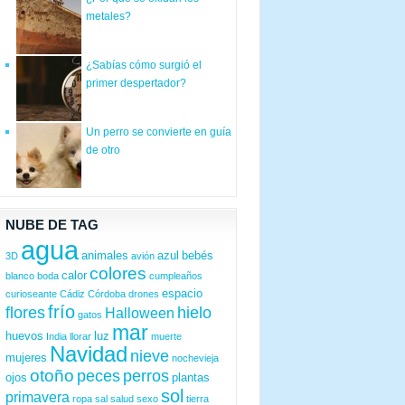
metales?
¿Sabías cómo surgió el
primer despertador?
Un perro se convierte en guía
de otro
NUBE DE TAG
agua
animales
azul
bebés
3D
avión
colores
calor
blanco
boda
cumpleaños
espacio
curioseante
Cádiz
Córdoba
drones
frío
flores
hielo
Halloween
gatos
mar
huevos
luz
India
llorar
muerte
Navidad
nieve
mujeres
nochevieja
otoño
peces
perros
ojos
plantas
sol
primavera
ropa
sal
salud
sexo
tierra