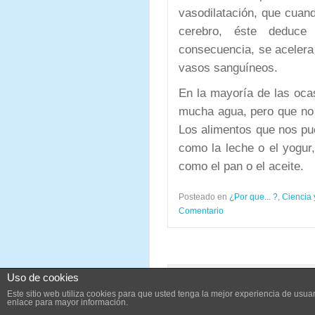
vasodilatación, que cuand
cerebro, éste deduce
consecuencia, se acelera e
vasos sanguíneos.
En la mayoría de las oca
mucha agua, pero que no 
Los alimentos que nos pu
como la leche o el yogur
como el pan o el aceite.
Posteado en
¿Por que... ?
,
Ciencia 
Comentario
Uso de cookies
Diseñado por
GlobalOutsourcingServi
Este sitio web utiliza cookies para que usted tenga la mejor experiencia de us
enlace para mayor información.