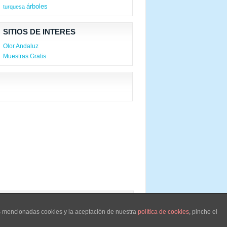
árboles
turquesa
SITIOS DE INTERES
Olor Andaluz
Muestras Gratis
as mencionadas cookies y la aceptación de nuestra
política de cookies
, pinche el