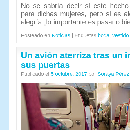
No se sabría decir si este hech
para dichas mujeres, pero si es a
alegría ¡lo importante es pasarlo bi
Posteado en
Noticias
|
Etiquetas
boda
,
vestido
Un avión aterriza tras un i
sus puertas
Publicado el
5 octubre, 2017
por
Soraya Pérez