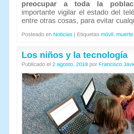
preocupar a toda la poblac
importante vigilar el estado del tel
entre otras cosas, para evitar cualq
Posteado en
Noticias
|
Etiquetas
móvil
,
muerte
Los niños y la tecnología
Publicado el
2 agosto, 2018
por
Francisco Jav