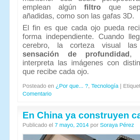
emplean algún
filtro
que sepa
añadidas, como son las gafas 3D.
El fin es que cada ojo pueda rec
forma independiente. Cuando lle
cerebro, la corteza visual las
sensación de profundidad
, 
interpreta las imágenes con disti
que recibe cada ojo.
Posteado en
¿Por que... ?
,
Tecnología
|
Etique
Comentario
En China ya construyen c
Publicado el
7 mayo, 2014
por
Soraya Pérez