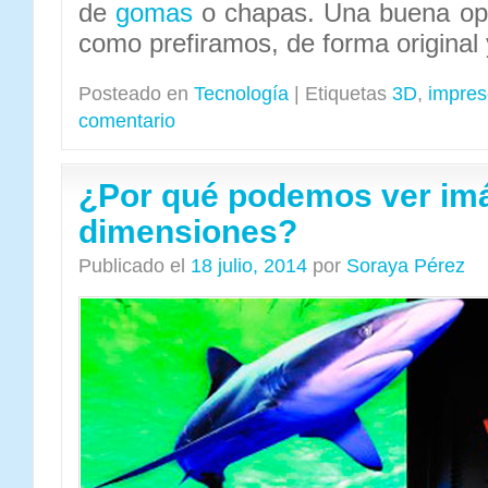
de
gomas
o chapas. Una buena opo
como prefiramos, de forma original 
Posteado en
Tecnología
|
Etiquetas
3D
,
impres
comentario
¿Por qué podemos ver imá
dimensiones?
Publicado el
18 julio, 2014
por
Soraya Pérez