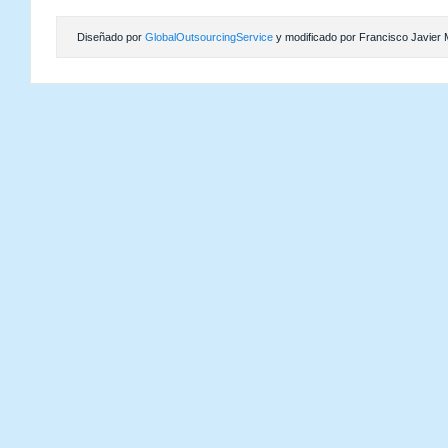
Diseñado por
GlobalOutsourcingService
y modificado por Francisco Javier