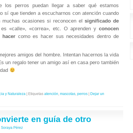
e los perros puedan llegar a saber qué estamos
o sí que tienden a escucharnos con atención cuando
n muchas ocasiones si reconocen el
significado de
s «calle», «correa», etc. O aprenden y
conocen
 hacer
como es hacer sus necesidades dentro de
 mejores amigos del hombre. Intentan hacernos la vida
Es un regalo tener un amigo así en casa pero también
lidad
.
cia y Naturaleza
|
Etiquetas
atención
,
mascotas
,
perros
|
Dejar un
nvierte en guía de otro
Soraya Pérez