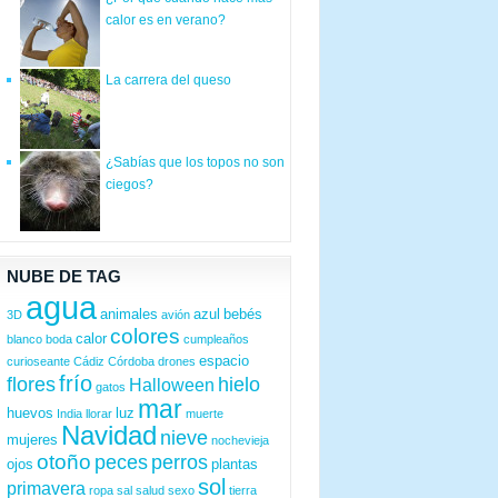
calor es en verano?
La carrera del queso
¿Sabías que los topos no son
ciegos?
NUBE DE TAG
agua
animales
azul
bebés
3D
avión
colores
calor
blanco
boda
cumpleaños
espacio
curioseante
Cádiz
Córdoba
drones
frío
flores
hielo
Halloween
gatos
mar
huevos
luz
India
llorar
muerte
Navidad
nieve
mujeres
nochevieja
otoño
peces
perros
ojos
plantas
sol
primavera
ropa
sal
salud
sexo
tierra