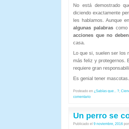
No está demostrado qu
diciendo exactamente per
les hablamos. Aunque e
algunas palabras
como e
acciones que no deben
casa.
Lo que si, suelen ser los
más feliz y protegernos. 
requiere gran responsabi
Es genial tener mascotas
Posteado en
¿Sabías que... ?
,
Cien
comentario
Un perro se co
Publicado el
9 noviembre, 2016
por