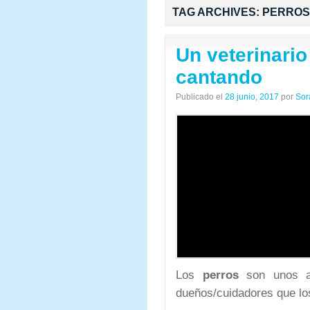
TAG ARCHIVES:
PERROS
Un veterinario
cantando
Publicado el
28 junio, 2017
por
Sor
Los
perros
son unos an
dueños/cuidadores que los