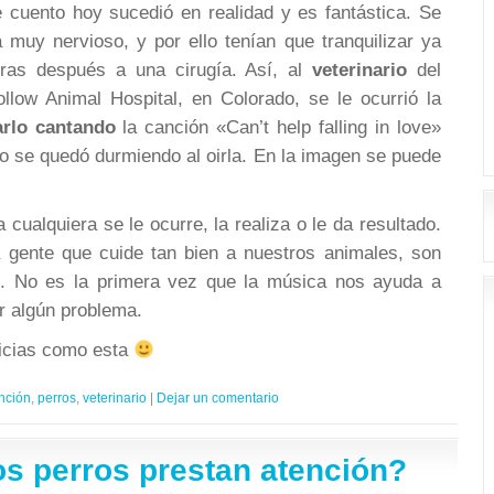
e cuento hoy sucedió en realidad y es fantástica. Se
 muy nervioso, y por ello tenían que tranquilizar ya
ras después a una cirugía. Así, al
veterinario
del
ollow Animal Hospital, en Colorado, se le ocurrió la
arlo cantando
la canción «Can’t help falling in love»
rro se quedó durmiendo al oirla. En la imagen se puede
cualquiera se le ocurre, la realiza o le da resultado.
a gente que cuide tan bien a nuestros animales, son
. No es la primera vez que la música nos ayuda a
ar algún problema.
ticias como esta
nción
,
perros
,
veterinario
|
Dejar un comentario
os perros prestan atención?