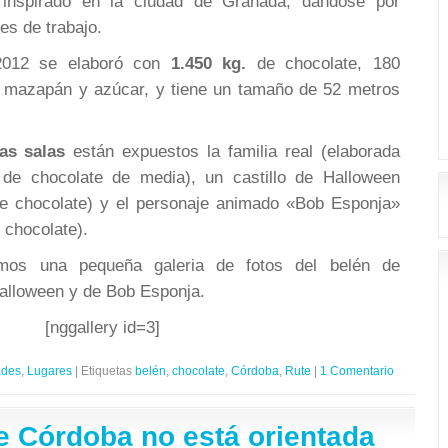
 inspirado en la ciudad de Granada, dándose por
es de trabajo.
 2012 se elaboró con
1.450 kg.
de chocolate, 180
 de mazapán y azúcar, y tiene un tamaño de 52 metros
ras salas
están expuestos la familia real (elaborada
de chocolate de media), un castillo de Halloween
de chocolate) y el personaje animado «Bob Esponja»
 chocolate).
amos una pequeña galeria de fotos del belén de
 Halloween y de Bob Esponja.
[nggallery id=3]
ades
,
Lugares
|
Etiquetas
belén
,
chocolate
,
Córdoba
,
Rute
|
1 Comentario
e Córdoba no está orientada