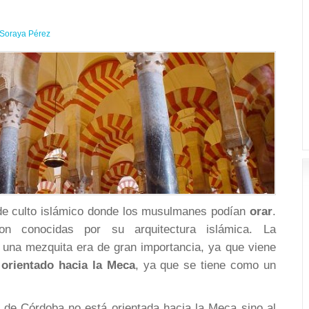
Soraya Pérez
de culto islámico donde los musulmanes podían
orar
.
on conocidas por su arquitectura islámica. La
e una mezquita era de gran importancia, ya que viene
r
orientado hacia la Meca
, ya que se tiene como un
 de Córdoba no está orientada hacia la Meca sino al