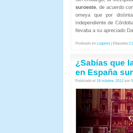
suroeste
, de acuerdo con
omeya que por distinta
independiente de Córdoba 
llevaba a su apreciado D
Posteado en
Lugares
|
Etiquetas
Có
¿Sabías que l
en España sur
Publicado el
18 octubre, 2012
por
S