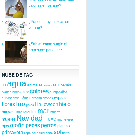
calor es en verano?
¿Por qué hay moscas en
verano?
¿Sabías cómo surgió el
primer despertador?
NUBE DE TAG
agua
animales
azul
bebés
3D
avión
colores
calor
blanco
boda
cumpleaños
espacio
curioseante
Cádiz
Córdoba
drones
frío
flores
hielo
Halloween
gatos
mar
huevos
luz
India
llorar
muerte
Navidad
nieve
mujeres
nochevieja
otoño
peces
perros
ojos
plantas
sol
primavera
ropa
sal
salud
sexo
tierra