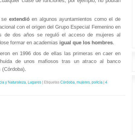
ualquier clase de funciones, por ejemplo, no podían
 se
extendió
en algunos ayuntamientos como el de
Nacional con el origen del Grupo Especial Femenino en
 de dos años se reguló el acceso de mujeres al
ndose formar en academias
igual que los hombres
.
ueron en 1996 dos de ellas las primeras en caer en
 huida de unos mafiosos tras un atraco al banco
s (Córdoba).
cia y Naturaleza
,
Lugares
|
Etiquetas
Córdoba
,
mujeres
,
policía
|
4