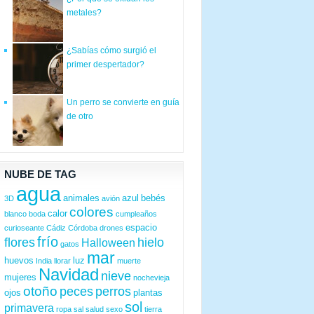
metales?
¿Sabías cómo surgió el
primer despertador?
Un perro se convierte en guía
de otro
NUBE DE TAG
agua
animales
azul
bebés
3D
avión
colores
calor
blanco
boda
cumpleaños
espacio
curioseante
Cádiz
Córdoba
drones
frío
flores
hielo
Halloween
gatos
mar
huevos
luz
India
llorar
muerte
Navidad
nieve
mujeres
nochevieja
otoño
peces
perros
ojos
plantas
sol
primavera
ropa
sal
salud
sexo
tierra