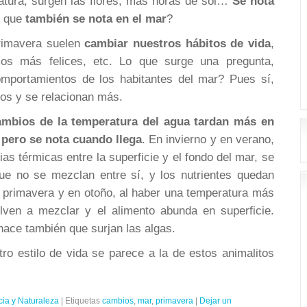
atura, surgen las flores, más horas de sol…
Se nota
s que
también se nota en el mar
?
primavera suelen
cambiar nuestros hábitos de vida
,
os más felices, etc. Lo que surge una pregunta,
mportamientos de los habitantes del mar? Pues sí,
tos y se relacionan más.
ambios de la temperatura del agua tardan más en
, pero se nota cuando llega
. En invierno y en verano,
as térmicas entre la superficie y el fondo del mar, se
e no se mezclan entre sí, y los nutrientes quedan
n primavera y en otoño, al haber una temperatura más
lven a mezclar y el alimento abunda en superficie.
, hace también que surjan las algas.
ro estilo de vida se parece a la de estos animalitos
cia y Naturaleza
|
Etiquetas
cambios
,
mar
,
primavera
|
Dejar un