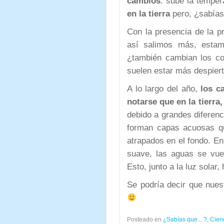
cambios
: sube la temper
en la tierra
pero, ¿sabía
Con la presencia de la 
así salimos más, estam
¿también cambian los co
suelen estar más despier
A lo largo del año,
los c
notarse que en la tierra
debido a grandes diferenci
forman capas acuosas qu
atrapados en el fondo. E
suave, las aguas se vue
Esto, junto a la luz solar
Se podría decir que nuest
Posteado en
¿Sabías que... ?
,
Cien