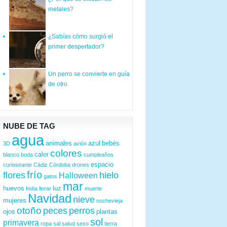
metales?
¿Sabías cómo surgió el
primer despertador?
Un perro se convierte en guía
de otro
NUBE DE TAG
agua
animales
azul
bebés
3D
avión
colores
calor
blanco
boda
cumpleaños
espacio
curioseante
Cádiz
Córdoba
drones
frío
flores
hielo
Halloween
gatos
mar
huevos
luz
India
llorar
muerte
Navidad
nieve
mujeres
nochevieja
otoño
peces
perros
ojos
plantas
sol
primavera
ropa
sal
salud
sexo
tierra