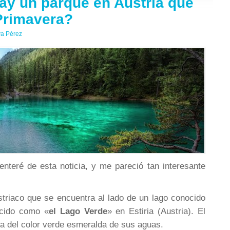
ay un parque en Austria que
Primavera?
a Pérez
teré de esta noticia, y me pareció tan interesante
striaco que se encuentra al lado de un lago conocido
ucido como «
el Lago Verde
» en Estiria (Austria). El
a del color verde esmeralda de sus aguas.