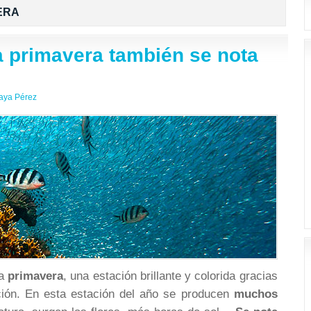
ERA
a primavera también se nota
aya Pérez
la
primavera
, una estación brillante y colorida gracias
ción. En esta estación del año se producen
muchos