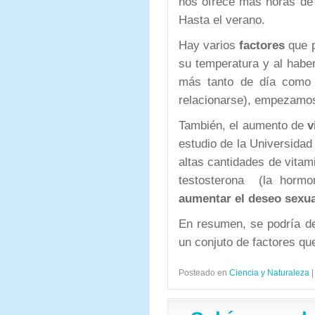
nos ofrece más horas de 
Hasta el verano.
Hay varios
factores
que p
su temperatura y al habe
más tanto de día como
relacionarse), empezamos 
También, el aumento de
v
estudio de la Universidad
altas cantidades de vita
testosterona (la hormo
aumentar el deseo sexua
En resumen, se podría de
un conjuto de factores qu
Posteado en
Ciencia y Naturaleza
|