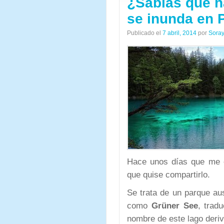
¿Sabías que h
se inunda en 
Publicado el
7 abril, 2014
por
Soray
Hace unos días que me en
que quise compartirlo.
Se trata de un parque au
como
Grüner See
, trad
nombre de este lago deriv