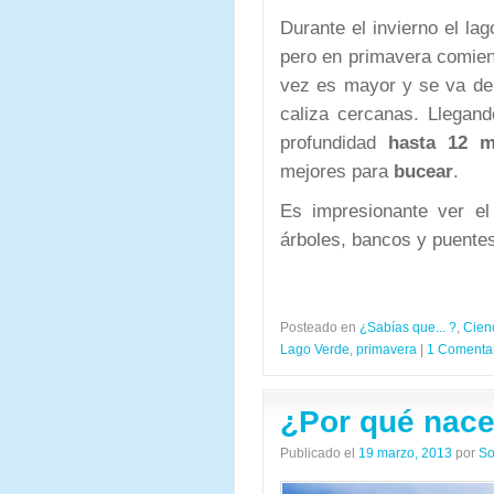
Durante el invierno el l
pero en primavera comien
vez es mayor y se va der
caliza cercanas. Llegan
profundidad
hasta 12 m
mejores para
bucear
.
Es impresionante ver el
árboles, bancos y puent
Posteado en
¿Sabías que... ?
,
Cien
Lago Verde
,
primavera
|
1 Comenta
¿Por qué nace
Publicado el
19 marzo, 2013
por
So