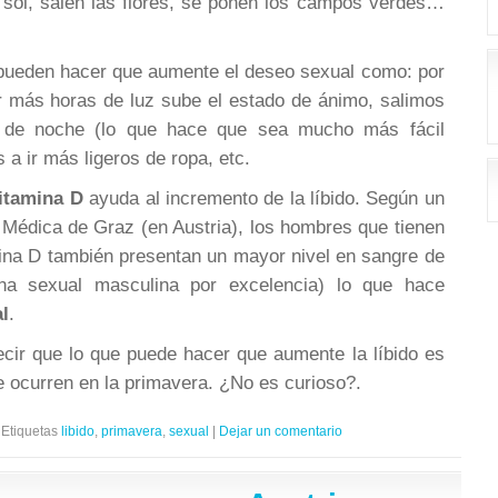
sol, salen las flores, se ponen los campos verdes…
ueden hacer que aumente el deseo sexual como: por
r más horas de luz sube el estado de ánimo, salimos
 de noche (lo que hace que sea mucho más fácil
a ir más ligeros de ropa, etc.
itamina D
ayuda al incremento de la líbido. Según un
 Médica de Graz (en Austria), los hombres que tienen
mina D también presentan un mayor nivel en sangre de
na sexual masculina por excelencia) lo que hace
l
.
cir que lo que puede hacer que aumente la líbido es
e ocurren en la primavera. ¿No es curioso?.
Etiquetas
libido
,
primavera
,
sexual
|
Dejar un comentario