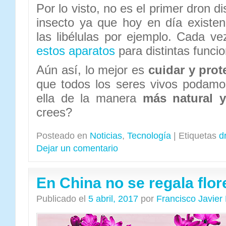
Por lo visto, no es el primer dron 
insecto ya que hoy en día existe
las libélulas por ejemplo. Cada ve
estos aparatos
para distintas funci
Aún así, lo mejor es
cuidar y prot
que todos los seres vivos podamos 
ella de la manera
más natural y
crees?
Posteado en
Noticias
,
Tecnología
|
Etiquetas
d
Dejar un comentario
En China no se regala flor
Publicado el
5 abril, 2017
por
Francisco Javie