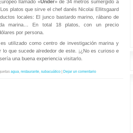
Europeo llamado «
Under
» de 34 metros sumergido a
Los platos que sirve el chef danés Nicolai Ellitsgaard
ductos locales: El junco bastardo marino, rábano de
ada marina… En total 18 platos, con un precio
ólares por persona.
 es utilizado como centro de investigación marina y
r lo que sucede alrededor de este. ¡¿No es curioso e
sería una buena experiencia visitarlo.
quetas
agua
,
restaurante
,
subacuático
|
Dejar un comentario