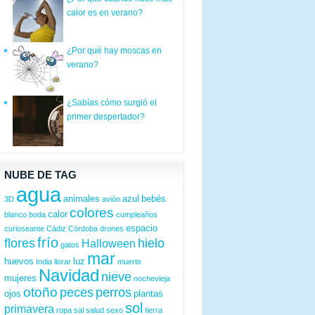
calor es en verano?
¿Por qué hay moscas en
verano?
¿Sabías cómo surgió el
primer despertador?
NUBE DE TAG
agua
animales
azul
bebés
3D
avión
colores
calor
blanco
boda
cumpleaños
espacio
curioseante
Cádiz
Córdoba
drones
frío
flores
hielo
Halloween
gatos
mar
huevos
luz
India
llorar
muerte
Navidad
nieve
mujeres
nochevieja
otoño
peces
perros
ojos
plantas
sol
primavera
ropa
sal
salud
sexo
tierra