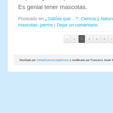
Es genial tener mascotas.
Posteado en
¿Sabías que... ?
,
Ciencia y Natur
mascotas
,
perros
|
Dejar un comentario
‹
1
2
3
4
5
›
Diseñado por
GlobalOutsourcingService
y modificado por Francisco Javier