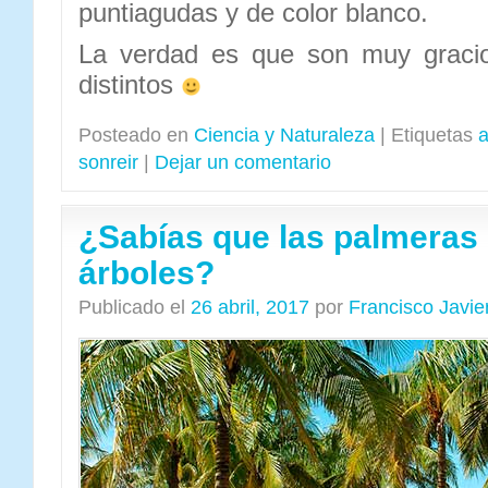
puntiagudas y de color blanco.
La verdad es que son muy gracio
distintos
Posteado en
Ciencia y Naturaleza
|
Etiquetas
a
sonreir
|
Dejar un comentario
¿Sabías que las palmeras
árboles?
Publicado el
26 abril, 2017
por
Francisco Javi