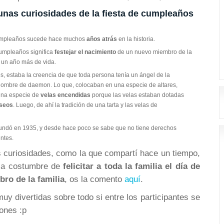
unas curiosidades de la fiesta de cumpleaños
cumpleaños sucede hace muchos
años atrás
en la historia.
cumpleaños significa
festejar el nacimiento
de un nuevo miembro de la
o un año más de vida.
os, estaba la creencia de que toda persona tenía un ángel de la
 nombre de daemon. Lo que, colocaban en una especie de altares,
 una especie de
velas encendidas
porque las velas estaban dotadas
seos
. Luego, de ahí la tradición de una tarta y las velas de
undó en 1935, y desde hace poco se sabe que no tiene derechos
entes.
 curiosidades, como la que compartí hace un tiempo,
la costumbre de
felicitar a toda la familia el día de
ro de la familia
, os la comento
aquí
.
uy divertidas sobre todo si entre los participantes se
ones :p