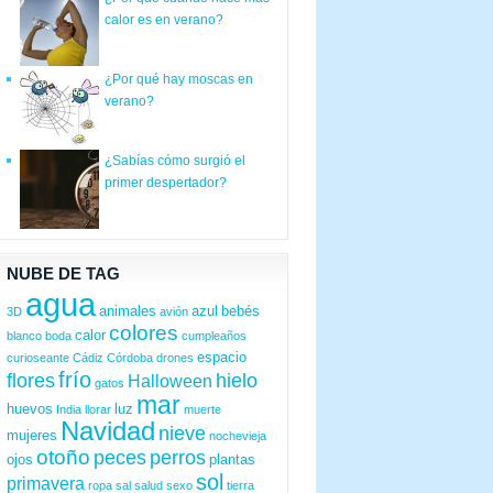
calor es en verano?
¿Por qué hay moscas en
verano?
¿Sabías cómo surgió el
primer despertador?
NUBE DE TAG
agua
animales
azul
bebés
3D
avión
colores
calor
blanco
boda
cumpleaños
espacio
curioseante
Cádiz
Córdoba
drones
frío
flores
hielo
Halloween
gatos
mar
huevos
luz
India
llorar
muerte
Navidad
nieve
mujeres
nochevieja
otoño
peces
perros
ojos
plantas
sol
primavera
ropa
sal
salud
sexo
tierra