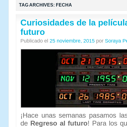
TAG ARCHIVES:
FECHA
Curiosidades de la películ
futuro
Publicado el
25 noviembre, 2015
por
Soraya P
¡Hace unas semanas pasamos las 
de
Regreso al futuro
! Para los q