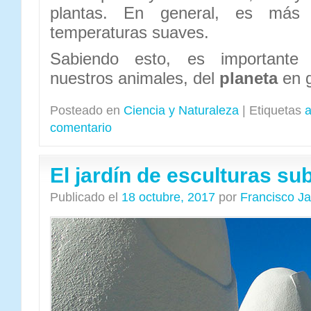
plantas. En general, es más
temperaturas suaves.
Sabiendo esto, es important
nuestros animales, del
planeta
en g
Posteado en
Ciencia y Naturaleza
|
Etiquetas
a
comentario
El jardín de esculturas s
Publicado el
18 octubre, 2017
por
Francisco J