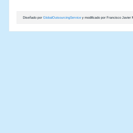
Diseñado por
GlobalOutsourcingService
y modificado por Francisco Javier