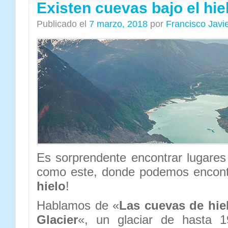
Existen cuevas bajo el hie
Publicado el
7 marzo, 2018
por
Francisco Javi
Es sorprendente encontrar lugares
como este, donde podemos encont
hielo
!
Hablamos de «
Las cuevas de hie
Glacier
«, un glaciar de hasta 