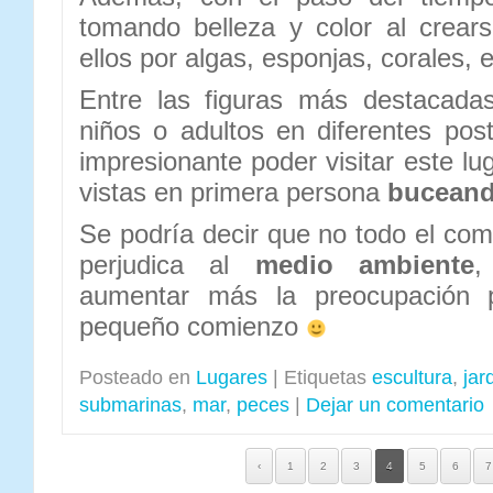
tomando belleza y color al crear
ellos por algas, esponjas, corales, e
Entre las figuras más destacada
niños o adultos en diferentes pos
impresionante poder visitar este lug
vistas en primera persona
bucean
Se podría decir que no todo el c
perjudica al
medio ambiente
,
aumentar más la preocupación 
pequeño comienzo
Posteado en
Lugares
|
Etiquetas
escultura
,
jar
submarinas
,
mar
,
peces
|
Dejar un comentario
‹
1
2
3
4
5
6
7