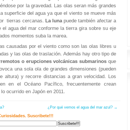
piéndose por la gravedad. Las olas seran más grandes
a superficie del agua ya que el viento se mueve más
por tierras cercanas.
La luna
puede también afectar a
e el agua del mar conforme la tierra gira sobre su eje
nados momentos suba la marea.
las causadas por el viento como son las olas libres u
zadas y las olas de traslación. Además hay otro tipo de
erremotos o erupciones volcánicas submarinos
que
rovoca una sola ola de grandes dimensiones (pueden
e altura) y recorre distancias a gran velocidad. Los
en en el Océano Pacífico, frecuentemente crean
lo ocurrido en Japón en 2011.
ra?
¿Por qué vemos el agua del mar azul?
→
Curiosidades. Suscribete!!!