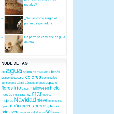
metales?
¿Sabías cómo surgió el
primer despertador?
Un perro se convierte en guía
de otro
NUBE DE TAG
agua
animales
azul
bebés
3D
avión
colores
calor
blanco
boda
cumpleaños
espacio
curioseante
Cádiz
Córdoba
drones
frío
flores
hielo
Halloween
gatos
mar
huevos
luz
India
llorar
muerte
Navidad
nieve
mujeres
nochevieja
otoño
peces
perros
ojos
plantas
sol
primavera
ropa
sal
salud
sexo
tierra