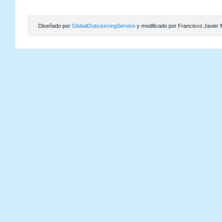
Diseñado por
GlobalOutsourcingService
y modificado por Francisco Javier