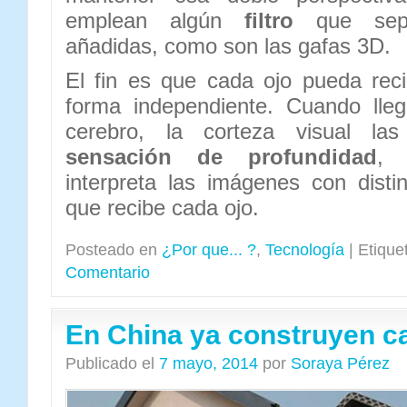
emplean algún
filtro
que sepa
añadidas, como son las gafas 3D.
El fin es que cada ojo pueda rec
forma independiente. Cuando lle
cerebro, la corteza visual las
sensación de profundidad
, 
interpreta las imágenes con disti
que recibe cada ojo.
Posteado en
¿Por que... ?
,
Tecnología
|
Etique
Comentario
En China ya construyen c
Publicado el
7 mayo, 2014
por
Soraya Pérez