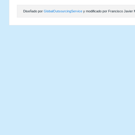
Diseñado por
GlobalOutsourcingService
y modificado por Francisco Javier