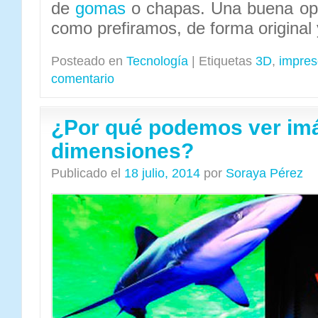
de
gomas
o chapas. Una buena opo
como prefiramos, de forma original 
Posteado en
Tecnología
|
Etiquetas
3D
,
impres
comentario
¿Por qué podemos ver imá
dimensiones?
Publicado el
18 julio, 2014
por
Soraya Pérez