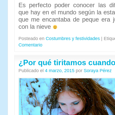
Es perfecto poder conocer las di
que hay en el mundo según la estac
que me encantaba de peque era j
con la nieve
Posteado en
Costumbres y festividades
|
Etiqu
Comentario
¿Por qué tiritamos cuando
Publicado el
4 marzo, 2015
por
Soraya Pérez