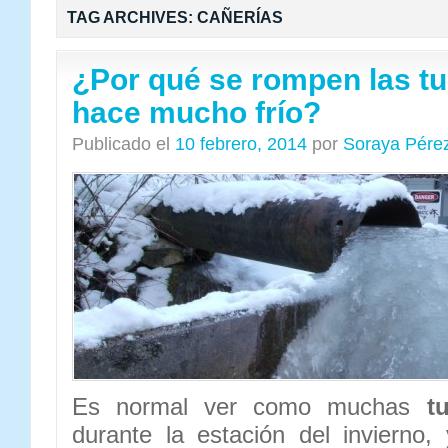
TAG ARCHIVES:
CAÑERÍAS
¿Por qué se rompen las t
hace mucho frío?
Publicado el
10 febrero, 2014
por
Soraya Pére
Es normal ver como muchas
t
durante la estación del invierno