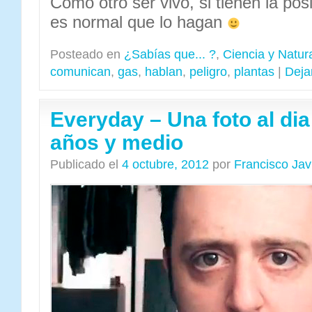
Como otro ser vivo, si tienen la pos
es normal que lo hagan
Posteado en
¿Sabías que... ?
,
Ciencia y Natur
comunican
,
gas
,
hablan
,
peligro
,
plantas
|
Deja
Everyday – Una foto al dia
años y medio
Publicado el
4 octubre, 2012
por
Francisco Ja