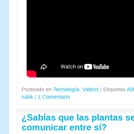
Posteado en
Tecnología
,
Videos
|
Etiquetas
A
rubik
|
1 Comentario
¿Sabías que las plantas s
comunicar entre sí?