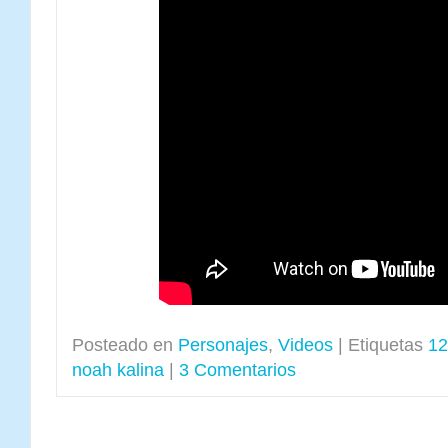
Posteado en
Personajes
,
Videos
|
Etiquetas
12
noah kalina
|
3 Comentarios