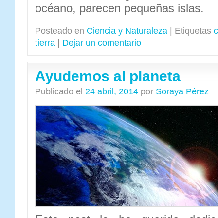
océano, parecen pequeñas islas.
Posteado en
Ciencia y Naturaleza
|
Etiquetas
c
tierra
|
Dejar un comentario
Ayudemos al planeta
Publicado el
24 abril, 2014
por
Soraya Pérez