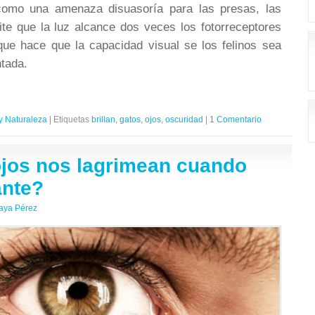
omo una amenaza disuasoría para las presas, las
te que la luz alcance dos veces los fotorreceptores
 que hace que la capacidad visual se los felinos sea
tada.
y Naturaleza
|
Etiquetas
brillan
,
gatos
,
ojos
,
oscuridad
|
1 Comentario
ojos nos lagrimean cuando
nte?
aya Pérez