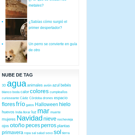
metales?
¿Sabías cómo surgió el
primer despertador?
Un perro se convierte en guía
de otro
NUBE DE TAG
agua
animales
azul
bebés
3D
avión
colores
calor
blanco
boda
cumpleaños
espacio
curioseante
Cádiz
Córdoba
drones
frío
flores
hielo
Halloween
gatos
mar
huevos
luz
India
llorar
muerte
Navidad
nieve
mujeres
nochevieja
otoño
peces
perros
ojos
plantas
sol
primavera
ropa
sal
salud
sexo
tierra