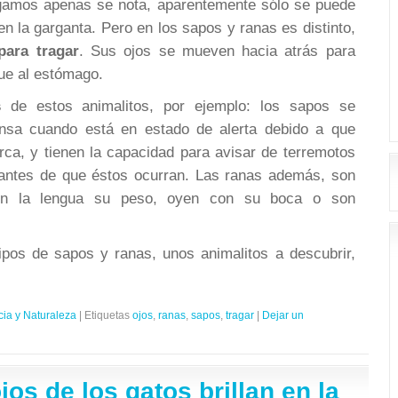
agamos apenas se nota, aparentemente sólo se puede
en la garganta. Pero en los sapos y ranas es distinto,
para tragar
. Sus ojos se mueven hacia atrás para
gue al estómago.
s
de estos animalitos, por ejemplo: los sapos se
nsa cuando está en estado de alerta debido a que
rca, y tienen la capacidad para avisar de terremotos
 antes de que éstos ocurran. Las ranas además, son
on la lengua su peso, oyen con su boca o son
tipos de sapos y ranas, unos animalitos a descubrir,
cia y Naturaleza
|
Etiquetas
ojos
,
ranas
,
sapos
,
tragar
|
Dejar un
jos de los gatos brillan en la