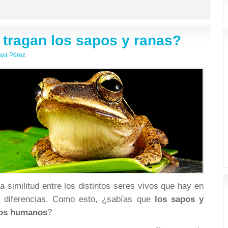
tragan los sapos y ranas?
aya Pérez
 similitud entre los distintos seres vivos que hay en
én diferencias. Como esto, ¿sabías que
los sapos y
 los humanos
?