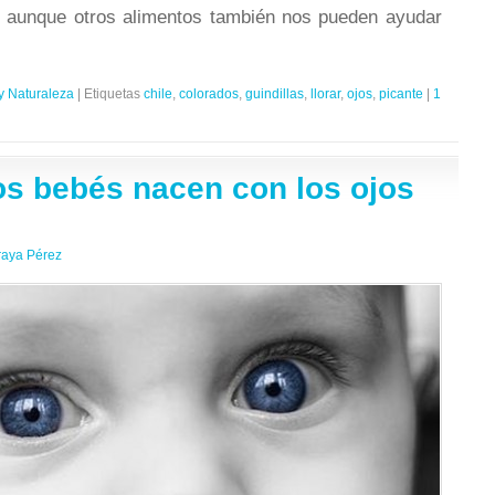
, aunque otros alimentos también nos pueden ayudar
y Naturaleza
|
Etiquetas
chile
,
colorados
,
guindillas
,
llorar
,
ojos
,
picante
|
1
os bebés nacen con los ojos
raya Pérez