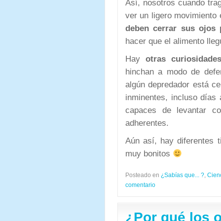
Así, nosotros cuando tr
ver un ligero movimiento 
deben cerrar sus ojos 
hacer que el alimento lle
Hay
otras curiosidade
hinchan a modo de defe
algún depredador está ce
inminentes, incluso días
capaces de levantar c
adherentes.
Aún así, hay diferentes 
muy bonitos
Posteado en
¿Sabías que... ?
,
Cien
comentario
¿Por qué los o