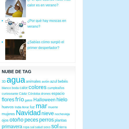
calor es en verano?
¿Por qué hay moscas en
verano?
¿Sabías cómo surgió el
primer despertador?
NUBE DE TAG
agua
animales
azul
bebés
3D
avión
colores
calor
blanco
boda
cumpleaños
espacio
curioseante
Cádiz
Córdoba
drones
frío
flores
hielo
Halloween
gatos
mar
huevos
luz
India
llorar
muerte
Navidad
nieve
mujeres
nochevieja
otoño
peces
perros
ojos
plantas
sol
primavera
ropa
sal
salud
sexo
tierra