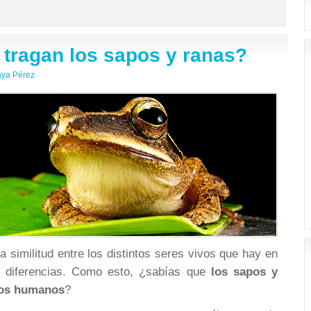
R
tragan los sapos y ranas?
aya Pérez
 similitud entre los distintos seres vivos que hay en
én diferencias. Como esto, ¿sabías que
los sapos y
 los humanos
?