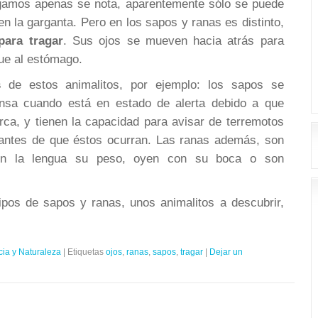
agamos apenas se nota, aparentemente sólo se puede
en la garganta. Pero en los sapos y ranas es distinto,
para tragar
. Sus ojos se mueven hacia atrás para
gue al estómago.
s
de estos animalitos, por ejemplo: los sapos se
nsa cuando está en estado de alerta debido a que
rca, y tienen la capacidad para avisar de terremotos
 antes de que éstos ocurran. Las ranas además, son
on la lengua su peso, oyen con su boca o son
tipos de sapos y ranas, unos animalitos a descubrir,
cia y Naturaleza
|
Etiquetas
ojos
,
ranas
,
sapos
,
tragar
|
Dejar un