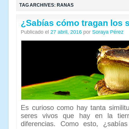
TAG ARCHIVES:
RANAS
¿Sabías cómo tragan los 
Publicado el
27 abril, 2016
por
Soraya Pérez
Es curioso como hay tanta similitu
seres vivos que hay en la tier
diferencias. Como esto, ¿sabí