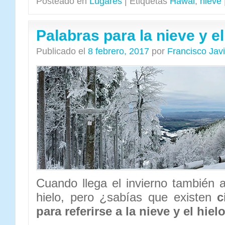
Posteado en
Lugares
|
Etiquetas
Hawai
,
nieve
Palabras para la nieve y el
Publicado el
8 febrero, 2017
por
Francisco Jav
Cuando llega el invierno también a
hielo, pero ¿sabías que existen
c
para referirse a la nieve y el hiel