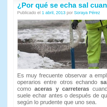
¿Por qué se echa sal cua
Publicado el
1 abril, 2013
por
Soraya Pérez
Es muy frecuente observar a empl
operarios entre otros echando
sa
como
aceras y carreteras
cuand
suele echar antes o después de q
según lo prudente que uno sea.