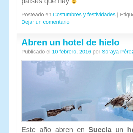
países que hay
Posteado en
Costumbres y festividades
|
Etiqu
Dejar un comentario
Abren un hotel de hielo
Publicado el
10 febrero, 2016
por
Soraya Pére
Este año abren en
Suecia
un
h