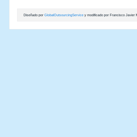
Diseñado por
GlobalOutsourcingService
y modificado por Francisco Javier