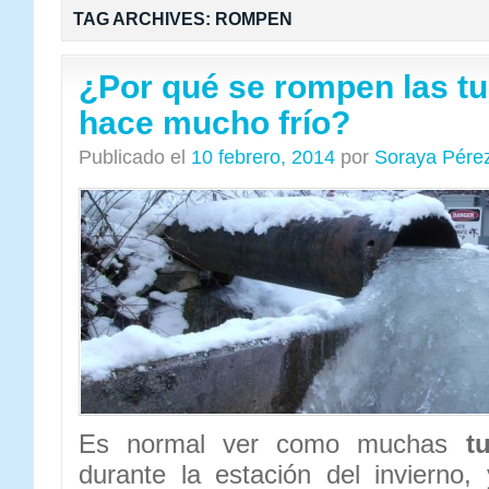
TAG ARCHIVES:
ROMPEN
¿Por qué se rompen las t
hace mucho frío?
Publicado el
10 febrero, 2014
por
Soraya Pére
Es normal ver como muchas
t
durante la estación del invierno