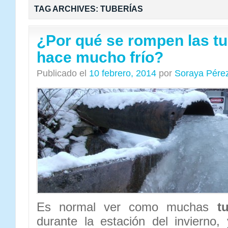
TAG ARCHIVES:
TUBERÍAS
¿Por qué se rompen las t
hace mucho frío?
Publicado el
10 febrero, 2014
por
Soraya Pére
Es normal ver como muchas
t
durante la estación del invierno