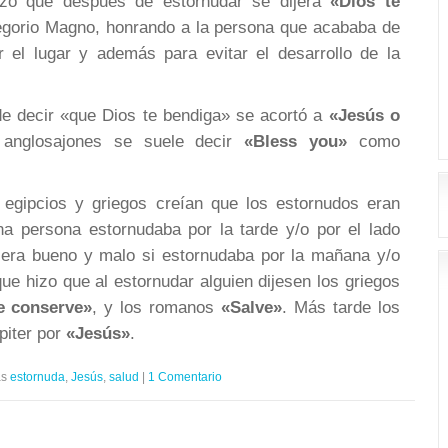
izo que después de estornudar se dijera
«Dios te
egorio Magno, honrando a la persona que acababa de
r el lugar y además para evitar el desarrollo de la
e decir «que Dios te bendiga» se acortó a
«Jesús o
 anglosajones se suele decir
«Bless you»
como
egipcios y griegos creían que los estornudos eran
una persona estornudaba por la tarde y/o por el lado
era bueno y malo si estornudaba por la mañana y/o
que hizo que al estornudar alguien dijesen los griegos
te conserve»
, y los romanos
«Salve»
. Más tarde los
piter por
«Jesús»
.
as
estornuda
,
Jesús
,
salud
|
1 Comentario