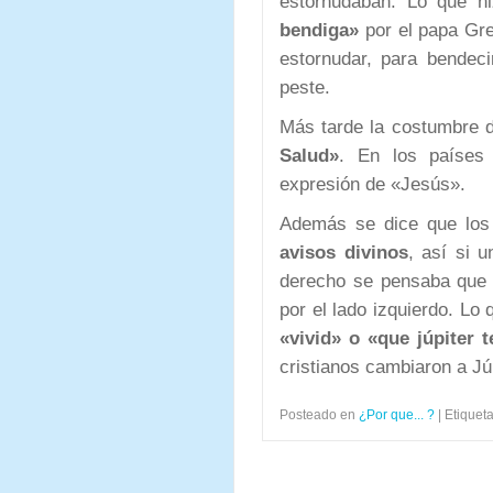
estornudaban. Lo que h
bendiga»
por el papa Gr
estornudar, para bendeci
peste.
Más tarde la costumbre d
Salud»
. En los países
expresión de «Jesús».
Además se dice que los 
avisos divinos
, así si 
derecho se pensaba que 
por el lado izquierdo. Lo 
«vivid» o «que júpiter 
cristianos cambiaron a Jú
Posteado en
¿Por que... ?
|
Etiquet