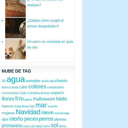
metales?
¿Sabías cómo surgió el
primer despertador?
Un perro se convierte en guía
de otro
NUBE DE TAG
agua
animales
azul
bebés
3D
avión
colores
calor
blanco
boda
cumpleaños
espacio
curioseante
Cádiz
Córdoba
drones
frío
flores
hielo
Halloween
gatos
mar
huevos
luz
India
llorar
muerte
Navidad
nieve
mujeres
nochevieja
otoño
peces
perros
ojos
plantas
sol
primavera
ropa
sal
salud
sexo
tierra