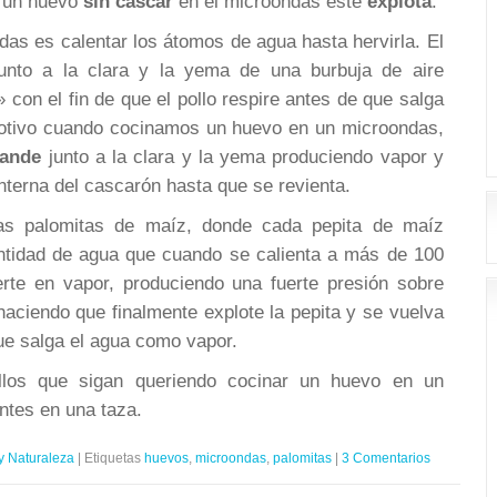
s un huevo
sin cascar
en el microondas éste
explota
.
das es calentar los átomos de agua hasta hervirla. El
unto a la clara y la yema de una burbuja de aire
» con el fin de que el pollo respire antes de que salga
motivo cuando cocinamos un huevo en un microondas,
pande
junto a la clara y la yema produciendo vapor y
nterna del cascarón hasta que se revienta.
las palomitas de maíz, donde cada pepita de maíz
ntidad de agua que cuando se calienta a más de 100
rte en vapor, produciendo una fuerte presión sobre
aciendo que finalmente explote la pepita y se vuelva
ue salga el agua como vapor.
llos que sigan queriendo cocinar un huevo en un
ntes en una taza.
y Naturaleza
|
Etiquetas
huevos
,
microondas
,
palomitas
|
3 Comentarios