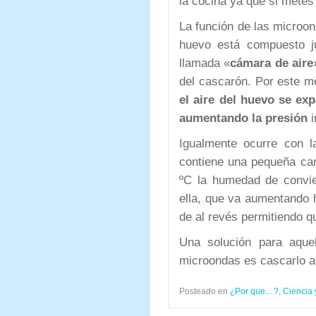
la cocina ya que si mete
La función de las microon
huevo está compuesto j
llamada «
cámara de aire
del cascarón. Por este 
el aire del huevo se ex
aumentando la presión
i
Igualmente ocurre con 
contiene una pequeña ca
ºC la humedad de convie
ella, que va aumentando h
de al revés permitiendo q
Una solución para aque
microondas es cascarlo a
Posteado en
¿Por que... ?
,
Ciencia 