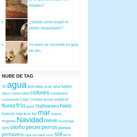
metales?
¿Sabías cómo surgió el
primer despertador?
Un perro se convierte en guía
de otro
NUBE DE TAG
agua
animales
azul
bebés
3D
avión
colores
calor
blanco
boda
cumpleaños
espacio
curioseante
Cádiz
Córdoba
drones
frío
flores
hielo
Halloween
gatos
mar
huevos
luz
India
llorar
muerte
Navidad
nieve
mujeres
nochevieja
otoño
peces
perros
ojos
plantas
sol
primavera
ropa
sal
salud
sexo
tierra