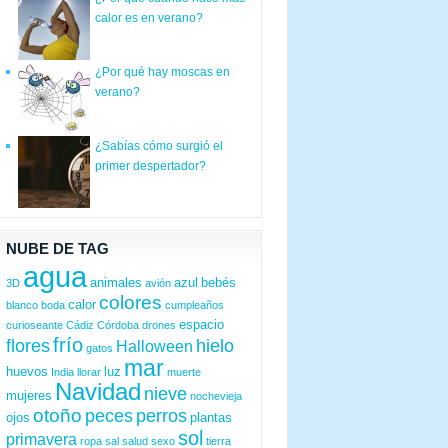
calor es en verano?
¿Por qué hay moscas en
verano?
¿Sabías cómo surgió el
primer despertador?
NUBE DE TAG
agua
animales
azul
bebés
3D
avión
colores
calor
blanco
boda
cumpleaños
espacio
curioseante
Cádiz
Córdoba
drones
frío
flores
hielo
Halloween
gatos
mar
huevos
luz
India
llorar
muerte
Navidad
nieve
mujeres
nochevieja
otoño
peces
perros
ojos
plantas
sol
primavera
ropa
sal
salud
sexo
tierra