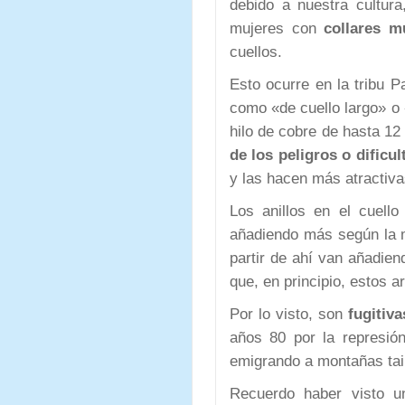
debido a nuestra cultura
mujeres con
collares m
cuellos.
Esto ocurre en la tribu 
como «de cuello largo» o «
hilo de cobre de hasta 12
de los peligros o dificul
y las hacen más atractiv
Los anillos en el cuel
añadiendo más según la m
partir de ahí van añadien
que, en principio, estos a
Por lo visto, son
fugitiv
años 80 por la represió
emigrando a montañas tai
Recuerdo haber visto u