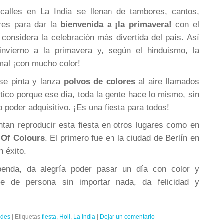
 calles en La India se llenan de tambores, cantos,
res para dar la
bienvenida a ¡la primavera!
con el
e considera la celebración más divertida del país. Así
invierno a la primavera y, según el hinduismo, la
 mal ¡con mucho color!
 se pinta y lanza
polvos de colores
al aire llamados
stico porque ese día, toda la gente hace lo mismo, sin
 o poder adquisitivo. ¡Es una fiesta para todos!
ntan reproducir esta fiesta en otros lugares como en
l Of Colours
. El primero fue en la ciudad de Berlín en
n éxito.
penda, da alegría poder pasar un día con color y
se de persona sin importar nada, da felicidad y
ades
|
Etiquetas
fiesta
,
Holi
,
La India
|
Dejar un comentario