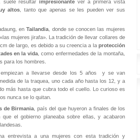
, suele resultar
impresionante
ver a primera vista
uy altos
, tanto que apenas se les pueden ver sus
Padaung, en
Tailandia
, donde se conocen las mujeres
las mujeres jirafa». La tradición de llevar collares de
 cm de largo, es debido a su creencia a la
protección
tades en la vida
, como enfermedades de la montaña,
as para los hombres.
lo empiezan a llevarse desde los 5 años y se van
edida de la traquea, uno cada año hasta los 12, y a
do más hasta que cubra todo el cuello. Lo curioso es
ros nunca se lo quitan.
as de Birmania
, país del que huyeron a finales de los
n que el gobierno planeaba sobre ellas, y acabaron
landesas.
na entrevista a una mujeres con esta tradición y