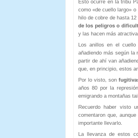
Esto ocurre en la tribu 
como «de cuello largo» o «
hilo de cobre de hasta 12
de los peligros o dificul
y las hacen más atractiv
Los anillos en el cuel
añadiendo más según la m
partir de ahí van añadien
que, en principio, estos a
Por lo visto, son
fugitiv
años 80 por la represió
emigrando a montañas tai
Recuerdo haber visto u
comentaron que, aunque 
importante llevarlo.
La llevanza de estos co