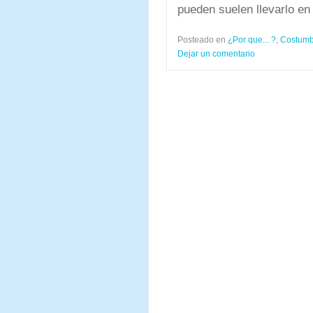
pueden suelen llevarlo en 
Posteado en
¿Por que... ?
,
Costumbr
Dejar un comentario