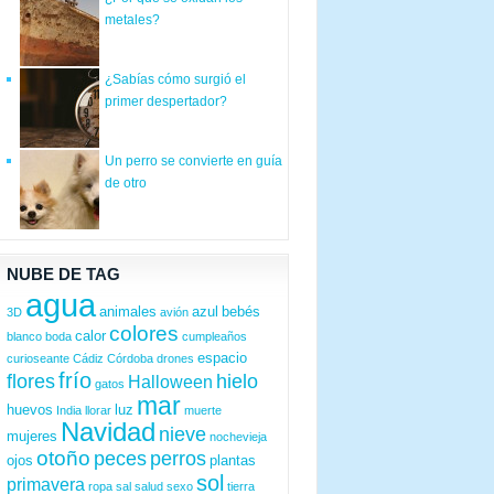
metales?
¿Sabías cómo surgió el
primer despertador?
Un perro se convierte en guía
de otro
NUBE DE TAG
agua
animales
azul
bebés
3D
avión
colores
calor
blanco
boda
cumpleaños
espacio
curioseante
Cádiz
Córdoba
drones
frío
flores
hielo
Halloween
gatos
mar
huevos
luz
India
llorar
muerte
Navidad
nieve
mujeres
nochevieja
otoño
peces
perros
ojos
plantas
sol
primavera
ropa
sal
salud
sexo
tierra