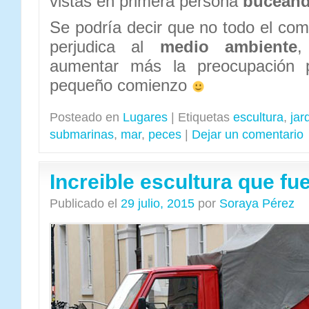
vistas en primera persona
bucean
Se podría decir que no todo el c
perjudica al
medio ambiente
,
aumentar más la preocupación 
pequeño comienzo
Posteado en
Lugares
|
Etiquetas
escultura
,
jar
submarinas
,
mar
,
peces
|
Dejar un comentario
Increible escultura que fu
Publicado el
29 julio, 2015
por
Soraya Pérez