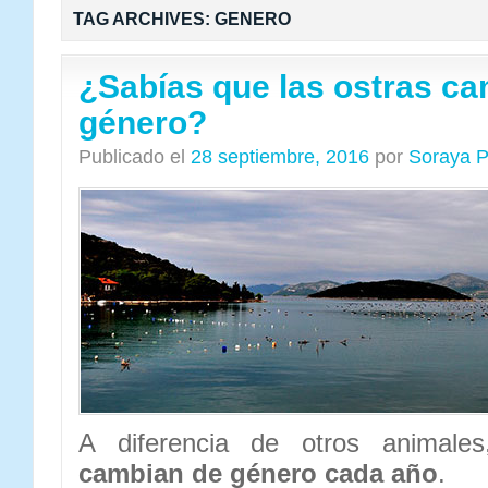
TAG ARCHIVES:
GENERO
¿Sabías que las ostras c
género?
Publicado el
28 septiembre, 2016
por
Soraya P
A diferencia de otros animal
cambian de género cada año
.