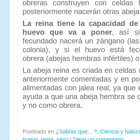
obreras construyen con celdas 
posteriormente nacerán otras abeja
La reina tiene la capacidad de 
huevo que va a poner
, así s
fecundado nacerá un zángano (las
colonia), y si el huevo está fe
obrera (abejas hembras infértiles) o
La abeja reina es criada en celdas
anteriormente comentadas y en posi
alimentadas con jalea real, ya que
ayuda a que una abeja hembra se d
y no como obrera.
Posteado en
¿Sabías que... ?
,
Ciencia y Natur
huevo
,
reina
,
sexo
|
Dejar un comentario