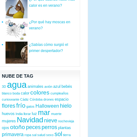
calor es en verano?
¿Por qué hay moscas en
verano?
¿Sabías cómo surgió el
primer despertador?
NUBE DE TAG
agua
animales
azul
bebés
3D
avión
colores
calor
blanco
boda
cumpleaños
espacio
curioseante
Cádiz
Córdoba
drones
frío
flores
hielo
Halloween
gatos
mar
huevos
luz
India
llorar
muerte
Navidad
nieve
mujeres
nochevieja
otoño
peces
perros
ojos
plantas
sol
primavera
ropa
sal
salud
sexo
tierra