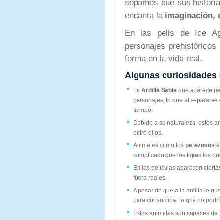
sepamos que sus historia
encanta la
imaginación, d
En las pelis de Ice Ag
personajes prehistóricos 
forma en la vida real.
Algunas curiosidades 
La
Ardilla Sable
que aparece per
personajes, lo que al separarse 
tiempo.
Debido a su naturaleza, estos 
entre ellos.
Animales como los
perezosos
e
complicado que los tigres los pu
En las películas aparecen ciert
fuera reales.
A pesar de que a la ardilla le gu
para consumirla, lo que no podr
Estos animales son capaces de