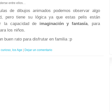
nderse entre ellos…
culas de dibujos animados podemos observar algo
ad, pero tiene su lógica ya que estas pelis están
ar la capacidad de
imaginación y fantasía
, para
ara los niños.
n buen rato para disfrutar en familia :p
curioso
,
Ice Age
|
Dejar un comentario