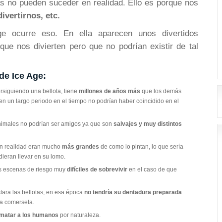
s no pueden suceder en realidad. Ello es porque nos
ivertirnos, etc.
e ocurre eso. En ella aparecen unos divertidos
que nos divierten pero que no podrían existir de tal
de Ice Age:
siguiendo una bellota, tiene
millones de años más
que los demás
en un largo periodo en el tiempo no podrían haber coincidido en el
animales no podrían ser amigos ya que son
salvajes y muy distintos
n realidad eran mucho
más grandes
de como lo pintan, lo que sería
dieran llevar en su lomo.
as escenas de riesgo muy
difíciles de sobrevivir
en el caso de que
stara las bellotas, en esa época
no tendría su dentadura preparada
ía comersela.
matar a los humanos
por naturaleza.