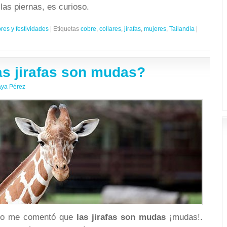
las piernas, es curioso.
es y festividades
|
Etiquetas
cobre
,
collares
,
jirafas
,
mujeres
,
Tailandia
|
as jirafas son mudas?
aya Pérez
igo me comentó que
las jirafas son mudas
¡mudas!.