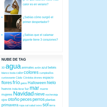
calor es en verano?
¿Sabías cómo surgió el
primer despertador?
¿Sabias que el calamar
gigante tiene 3 corazones?
NUBE DE TAG
agua
animales
azul
bebés
3D
avión
colores
calor
blanco
boda
cumpleaños
espacio
curioseante
Cádiz
Córdoba
drones
frío
flores
hielo
Halloween
gatos
mar
huevos
luz
India
llorar
muerte
Navidad
nieve
mujeres
nochevieja
otoño
peces
perros
ojos
plantas
sol
primavera
ropa
sal
salud
sexo
tierra