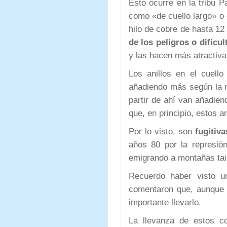
Esto ocurre en la tribu 
como «de cuello largo» o «
hilo de cobre de hasta 12
de los peligros o dificul
y las hacen más atractiv
Los anillos en el cuel
añadiendo más según la m
partir de ahí van añadien
que, en principio, estos a
Por lo visto, son
fugitiv
años 80 por la represió
emigrando a montañas tai
Recuerdo haber visto u
comentaron que, aunque 
importante llevarlo.
La llevanza de estos co