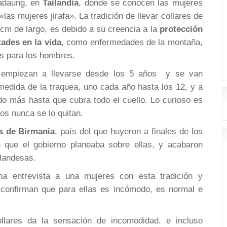
Padaung, en
Tailandia
, donde se conocen las mujeres
las mujeres jirafa». La tradición de llevar collares de
 cm de largo, es debido a su creencia a la
protección
tades en la vida
, como enfermedades de la montaña,
as para los hombres.
lo empiezan a llevarse desde los 5 años y se van
edida de la traquea, uno cada año hasta los 12, y a
do más hasta que cubra todo el cuello. Lo curioso es
ros nunca se lo quitan.
as de Birmania
, país del que huyeron a finales de los
n que el gobierno planeaba sobre ellas, y acabaron
landesas.
na entrevista a una mujeres con esta tradición y
confirman que para ellas es incómodo, es normal e
llares da la sensación de incomodidad, e incluso