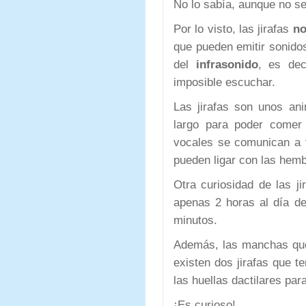
No lo sabía, aunque no se
Por lo visto, las jirafas
no
que pueden emitir sonido
del
infrasonido
, es dec
imposible escuchar.
Las jirafas son unos an
largo para poder comer 
vocales se comunican a
pueden ligar con las hem
Otra curiosidad de las j
apenas 2 horas al día d
minutos.
Además, las manchas que
existen dos jirafas que 
las huellas dactilares par
¡Es curioso!