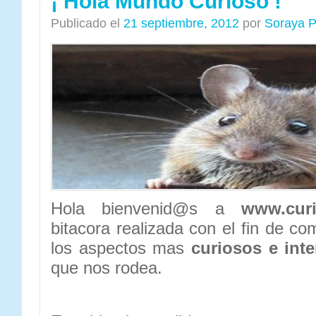
¡ Hola Mundo Curioso !
Publicado el
21 septiembre, 2012
por
Soraya P
Hola bienvenid@s a
www.cur
bitacora realizada con el fin de c
los aspectos mas
curiosos e int
que nos rodea.