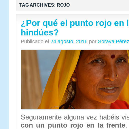
TAG ARCHIVES:
ROJO
¿Por qué el punto rojo en 
hindúes?
Publicado el
24 agosto, 2016
por
Soraya Pére
Seguramente alguna vez habéis vi
con un punto rojo en la frente
.