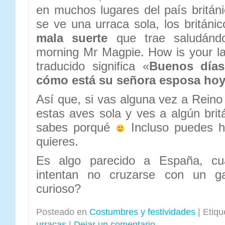
en muchos lugares del país britán
se ve una urraca sola, los británi
mala suerte
que trae saludánd
morning Mr Magpie. How is your l
traducido significa «
Buenos días
cómo está su señora esposa ho
Así que, si vas alguna vez a Reino
estas aves sola y ves a algún brit
sabes porqué
Incluso puedes ha
quieres.
Es algo parecido a España, cu
intentan no cruzarse con un g
curioso?
Posteado en
Costumbres y festividades
|
Etiqu
urracas
|
Dejar un comentario