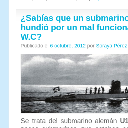
¿Sabías que un submarin
hundió por un mal funcion
W.C?
Publicado el
6 octubre, 2012
por
Soraya Pérez
Se trata del submarino alemán
U1