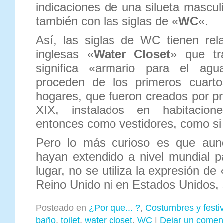
indicaciones de una silueta mascul
también con las siglas de «
WC
«.
Así, las siglas de WC tienen rel
inglesas «
Water Closet
» que tr
significa «armario para el agu
proceden de los primeros cuart
hogares, que fueron creados por pr
XIX, instalados en habitacione
entonces como vestidores, como si
Pero lo más curioso es que aunq
hayan extendido a nivel mundial pa
lugar, no se utiliza la expresión de
Reino Unido ni en Estados Unidos,
Posteado en
¿Por que... ?
,
Costumbres y festi
baño
,
toilet
,
water closet
,
WC
|
Dejar un comen