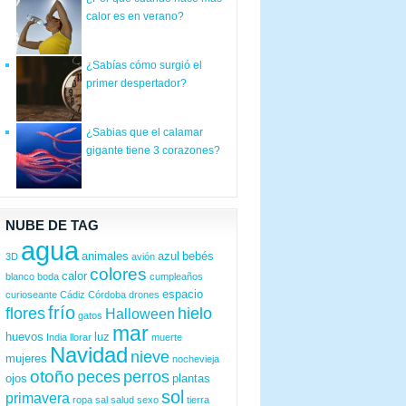
calor es en verano?
¿Sabías cómo surgió el
primer despertador?
¿Sabias que el calamar
gigante tiene 3 corazones?
NUBE DE TAG
agua
animales
azul
bebés
3D
avión
colores
calor
blanco
boda
cumpleaños
espacio
curioseante
Cádiz
Córdoba
drones
frío
flores
hielo
Halloween
gatos
mar
huevos
luz
India
llorar
muerte
Navidad
nieve
mujeres
nochevieja
otoño
peces
perros
ojos
plantas
sol
primavera
ropa
sal
salud
sexo
tierra