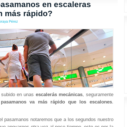
pasamanos en escaleras
n más rápido?
oraya Pérez
s subido en unas
escalerás mecánicas
, seguramente
 pasamanos va más rápido que los escalones
.
 el pasamanos notaremos que a los segundos nuestro
que apoyarnos otra vez al poco tiempo, esto es por la