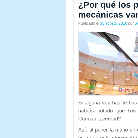
¿Por qué los 
mecánicas va
Publicado el
30 agosto, 2016
por
S
Si alguna vez has te ha
habrás notado que
los
Curioso, ¿verdad?
Así, al poner la mano en
brazo se estira teniendo 