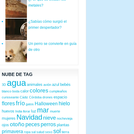
metales?
¿Sabías cómo surgió el
primer despertador?
Un perro se convierte en guía
de otro
NUBE DE TAG
agua
animales
azul
bebés
3D
avión
colores
calor
blanco
boda
cumpleaños
espacio
curioseante
Cádiz
Córdoba
drones
frío
flores
hielo
Halloween
gatos
mar
huevos
luz
India
llorar
muerte
Navidad
nieve
mujeres
nochevieja
otoño
peces
perros
ojos
plantas
sol
primavera
ropa
sal
salud
sexo
tierra