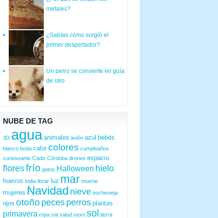
metales?
¿Sabías cómo surgió el
primer despertador?
Un perro se convierte en guía
de otro
NUBE DE TAG
agua
animales
azul
bebés
3D
avión
colores
calor
blanco
boda
cumpleaños
espacio
curioseante
Cádiz
Córdoba
drones
frío
flores
hielo
Halloween
gatos
mar
huevos
luz
India
llorar
muerte
Navidad
nieve
mujeres
nochevieja
otoño
peces
perros
ojos
plantas
sol
primavera
ropa
sal
salud
sexo
tierra