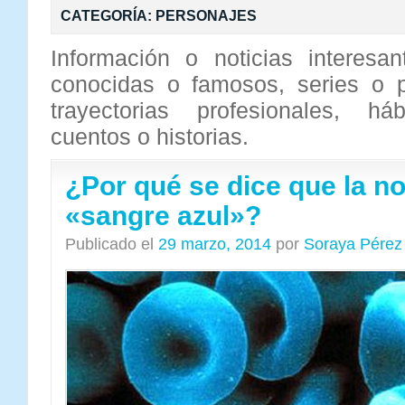
CATEGORÍA:
PERSONAJES
Información o noticias interesa
conocidas o famosos, series o 
trayectorias profesionales, há
cuentos o historias.
¿Por qué se dice que la no
«sangre azul»?
Publicado el
29 marzo, 2014
por
Soraya Pérez