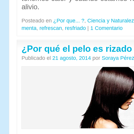
alivio.
Posteado en
¿Por que... ?
,
Ciencia y Naturale
menta
,
refrescan
,
resfriado
|
1 Comentario
¿Por qué el pelo es rizado 
Publicado el
21 agosto, 2014
por
Soraya Pére