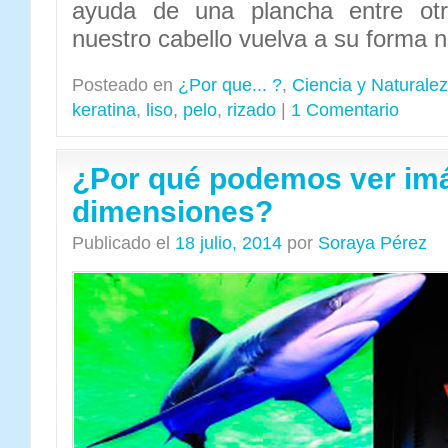
ayuda de una plancha entre ot
nuestro cabello vuelva a su forma n
Posteado en
¿Por que... ?
,
Ciencia y Naturale
keratina
,
liso
,
pelo
,
rizado
|
1 Comentario
¿Por qué podemos ver imá
dimensiones?
Publicado el
18 julio, 2014
por
Soraya Pérez